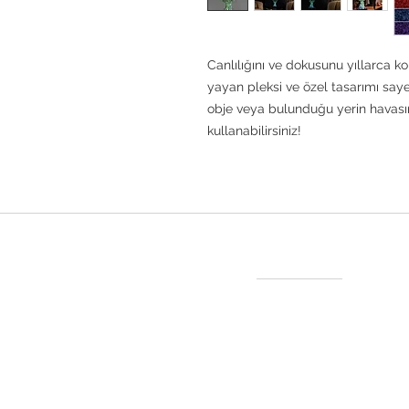
Canlılığını ve dokusunu yıllarca k
yayan pleksi ve özel tasarımı sayes
obje veya bulunduğu yerin havasın
kullanabilirsiniz!
İletişim
Tel:
+90 538 660 6831
+90 538 249 7672
Adres:
Süleyman Seba
61/D Akaretler Beşikt