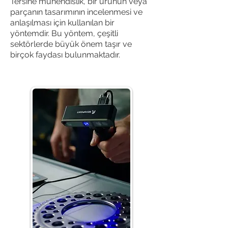
Tersine mühendislik, bir ürünün veya
parçanın tasarımının incelenmesi ve
anlaşılması için kullanılan bir
yöntemdir. Bu yöntem, çeşitli
sektörlerde büyük önem taşır ve
birçok faydası bulunmaktadır.
Your 14 days trial has
expired.
The trial's over, but the show must go
on! 🎬 Upgrade now to keep your web
masterpiece in the spotlight.