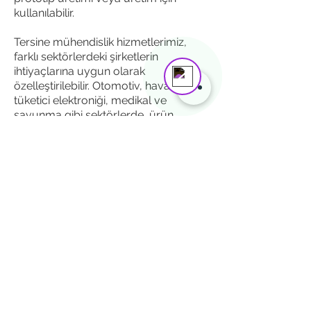
Mustafa Yalçınkaya
kullanılabilir.
Online
Need help? Tap here to chat with us!
Tersine mühendislik hizmetlerimiz,
farklı sektörlerdeki şirketlerin
ihtiyaçlarına uygun olarak
özelleştirilebilir. Otomotiv, havacılık,
tüketici elektroniği, medikal ve
savunma gibi sektörlerde, ürün
geliştirme, kalite kontrol ve yenilikçi
çözümler için sıklıkla başvurulan bir
yöntemdir.
İletişim
Hızlı Erişim