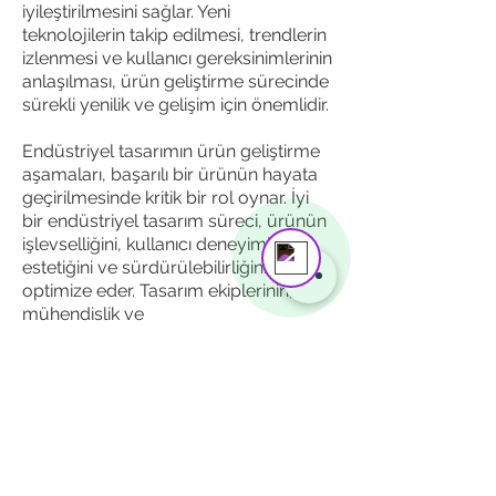
iyileştirilmesini sağlar. Yeni
teknolojilerin takip edilmesi, trendlerin
izlenmesi ve kullanıcı gereksinimlerinin
anlaşılması, ürün geliştirme sürecinde
sürekli yenilik ve gelişim için önemlidir.
Mustafa Yalçınkaya
Endüstriyel tasarımın ürün geliştirme
Online
aşamaları, başarılı bir ürünün hayata
Need help? Tap here to chat with us!
geçirilmesinde kritik bir rol oynar. İyi
bir endüstriyel tasarım süreci, ürünün
işlevselliğini, kullanıcı deneyimini,
estetiğini ve sürdürülebilirliğini
optimize eder. Tasarım ekiplerinin,
mühendislik ve
İletişim
Hızlı Erişim