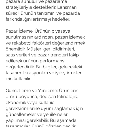
pazara sunulur ve pazarlama
stratejileriyle desteklenir. Lansman
süreci, ürünün tanıtımını ve pazarda
farkındalığını artırmayı hedefler.
Pazar İzleme: Ürünün piyasaya
sunulmasının ardından, pazarı izlemek
ve rekabetçi faktörleri değerlendirmek
önemlidir. Müşteri geri bildirimleri,
satış verileri ve pazar trendleri takip
edilerek ürünün performansı
değerlendirilir. Bu bilgiler, gelecekteki
tasarım iterasyonları ve iyileştirmeler
için kullanılır.
Güncelleme ve Yenileme: Ürünlerin
ömrü boyunca, değişen teknolojik,
ekonomik veya kullanıcı
gereksinimlerine uyum sağlamak için
güncellemeler ve yenilemeler
Powered by
yapılması gerekebilir. Bu aşamada
InnoTech Apps
tasarımcılar, ürünü gözden geçirir,