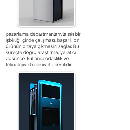
Your 14 days trial has
expired.
The trial's over, but the show must go
pazarlama departmanlarıyla sıkı bir
on! 🎬 Upgrade now to keep your web
işbirliği içinde çalışması, başarılı bir
masterpiece in the spotlight.
ürünün ortaya çıkmasını sağlar. Bu
süreçte doğru araştırma, yaratıcı
düşünce, kullanıcı odaklılık ve
teknolojiye hakimiyet önemlidir.