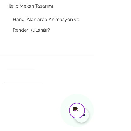
ile İç Mekan Tasarımı
Hangi Alanlarda Animasyon ve
Render Kullanılır?
İletişim
Hızlı Erişim
Mustafa Yalçınkaya
Online
Need help? Tap here to chat with us!
info@bentadesign.com
Tel:
+90 538 660 6831
+90 538 249 7672
Adres:
Süleyman Seba cad.