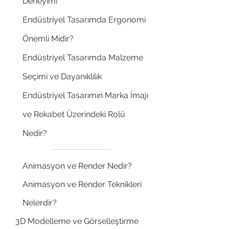
Deneyimi
expired.
The trial's over, but the show must go
Endüstriyel Tasarımda Ergonomi
on! 🎬 Upgrade now to keep your web
Önemli Midir?
masterpiece in the spotlight.
Endüstriyel Tasarımda Malzeme
Seçimi ve Dayanıklılık
Endüstriyel Tasarımın Marka İmajı
ve Rekabet Üzerindeki Rolü
Nedir?
Animasyon ve Render Nedir?
Animasyon ve Render Teknikleri
Nelerdir?
3D Modelleme ve Görselleştirme