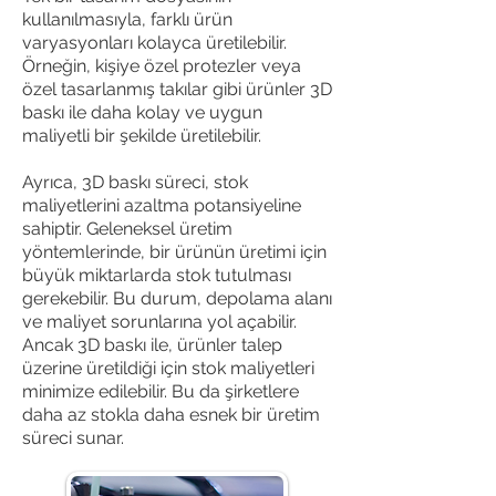
expired.
kullanılmasıyla, farklı ürün
The trial's over, but the show must go
varyasyonları kolayca üretilebilir.
on! 🎬 Upgrade now to keep your web
Örneğin, kişiye özel protezler veya
masterpiece in the spotlight.
özel tasarlanmış takılar gibi ürünler 3D
baskı ile daha kolay ve uygun
maliyetli bir şekilde üretilebilir.
Ayrıca, 3D baskı süreci, stok
maliyetlerini azaltma potansiyeline
sahiptir. Geleneksel üretim
yöntemlerinde, bir ürünün üretimi için
büyük miktarlarda stok tutulması
gerekebilir. Bu durum, depolama alanı
ve maliyet sorunlarına yol açabilir.
Ancak 3D baskı ile, ürünler talep
üzerine üretildiği için stok maliyetleri
minimize edilebilir. Bu da şirketlere
daha az stokla daha esnek bir üretim
süreci sunar.