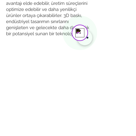
Mustafa Yalçınkaya
avantajı elde edebilir, üretim süreçlerini
Online
optimize edebilir ve daha yenilikçi
Need help? Tap here to chat with us!
ürünler ortaya çıkarabilirler. 3D baskı,
endüstriyel tasarımın sınırlarını
genişleten ve gelecekte daha da büyük
bir potansiyel sunan bir teknolojidir.
İletişim
Hızlı Erişim
info@bentadesign.com
Tel:
+90 538 660 6831
+90 538 249 7672
Adres:
Süleyman Seba cad.
61/D Akaretler Beşiktaş/İstanbul